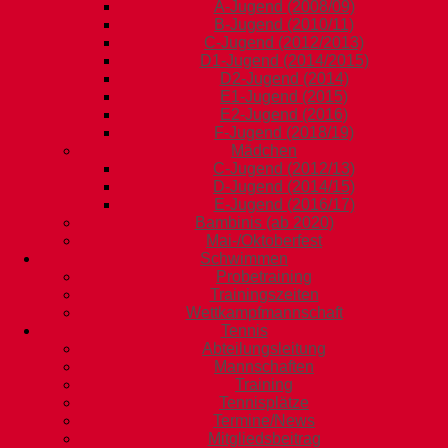
A-Jugend (2008/09)
B-Jugend (2010/11)
C-Jugend (2012/2013)
D1-Jugend (2014/2015)
D2-Jugend (2014)
E1-Jugend (2015)
E2-Jugend (2016)
F-Jugend (2018/19)
Mädchen
C-Jugend (2012/13)
D-Jugend (2014/15)
E-Jugend (2016/17)
Bambinis (ab 2020)
Mai-/Oktoberfest
Schwimmen
Probetraining
Trainingszeiten
Wettkampfmannschaft
Tennis
Abteilungsleitung
Mannschaften
Training
Tennisplätze
Termine/News
Mitgliedsbeitrag