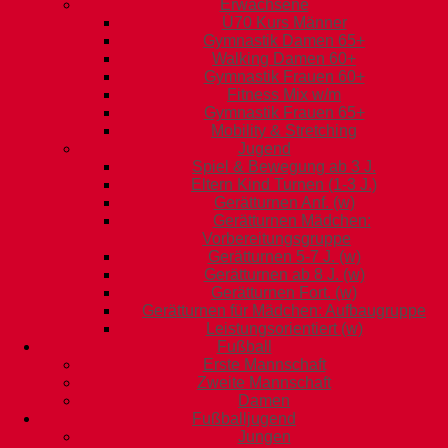
Erwachsene
Ü70 Kurs Männer
Gymnastik Damen 65+
Walking Damen 60+
Gymnastik Frauen 60+
Fitness Mix w/m
Gymnastik Frauen 65+
Mobility & Stretching
Jugend
Spiel & Bewegung ab 3 J.
Eltern Kind Turnen (1-3 J.)
Gerätturnen Anf. (w)
Gerätturnen Mädchen:
Vorbereitungsgruppe
Gerätturnen 5-7 J. (w)
Gerätturnen ab 8 J. (w)
Gerätturnen Fort. (w)
Gerätturnen für Mädchen: Aufbaugruppe
Leistungsorientiert (w)
Fußball
Erste Mannschaft
Zweite Mannschaft
Damen
Fußballjugend
Jungen