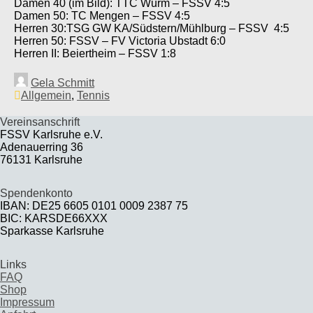
Damen 40 (im Bild): TTC Würm – FSSV 4:5
Damen 50: TC Mengen – FSSV 4:5
Herren 30:TSG GW KA/Südstern/Mühlburg – FSSV 4:5
Herren 50: FSSV – FV Victoria Ubstadt 6:0
Herren II: Beiertheim – FSSV 1:8
Gela Schmitt
Allgemein
,
Tennis
Vereinsanschrift
FSSV Karlsruhe e.V.
Adenauerring 36
76131 Karlsruhe
Spendenkonto
IBAN: DE25 6605 0101 0009 2387 75
BIC: KARSDE66XXX
Sparkasse Karlsruhe
Links
FAQ
Shop
Impressum