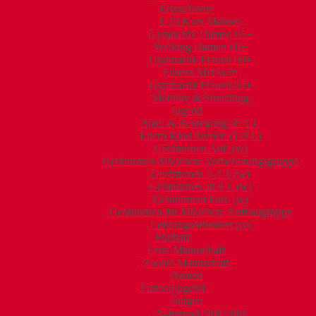
Erwachsene
Ü70 Kurs Männer
Gymnastik Damen 65+
Walking Damen 60+
Gymnastik Frauen 60+
Fitness Mix w/m
Gymnastik Frauen 65+
Mobility & Stretching
Jugend
Spiel & Bewegung ab 3 J.
Eltern Kind Turnen (1-3 J.)
Gerätturnen Anf. (w)
Gerätturnen Mädchen: Vorbereitungsgruppe
Gerätturnen 5-7 J. (w)
Gerätturnen ab 8 J. (w)
Gerätturnen Fort. (w)
Gerätturnen für Mädchen: Aufbaugruppe
Leistungsorientiert (w)
Fußball
Erste Mannschaft
Zweite Mannschaft
Damen
Fußballjugend
Jungen
A-Jugend (2007/08)