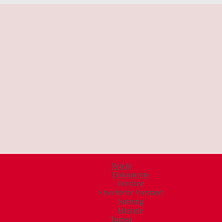
Verein
Dokumente
Vorstand
Erweiterter Vorstand
Satzung
Historie
Turnen