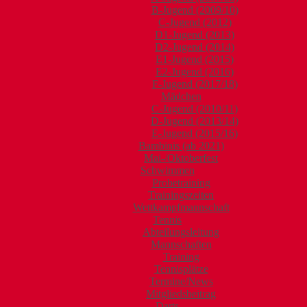
B-Jugend (2009/10)
C-Jugend (2012)
D1-Jugend (2013)
D2-Jugend (2014)
E1-Jugend (2015)
E2-Jugend (2016)
F-Jugend (2017/18)
Mädchen
C-Jugend (2010/11)
D-Jugend (2013/14)
E-Jugend (2015/16)
Bambinis (ab 2021)
Mai-/Oktoberfest
Schwimmen
Probetraining
Trainingszeiten
Wettkampfmannschaft
Tennis
Abteilungsleitung
Mannschaften
Training
Tennisplätze
Termine/News
Mitgliedsbeitrag
Darts