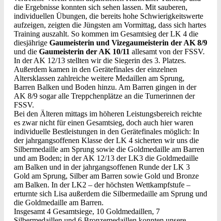
die Ergebnisse konnten sich sehen lassen. Mit sauberen,
individuellen Übungen, die bereits hohe Schwierigkeitswerte
aufzeigen, zeigten die Jüngsten am Vormittag, dass sich hartes
Training auszahlt. So kommen im Gesamtsieg der LK 4 die
diesjährige
Gaumeisterin und Vizegaumeisterin der AK 8/9
und die
Gaumeisterin der AK 10/11
allesamt von der FSSV.
In der AK 12/13 stellten wir die Siegerin des 3. Platzes.
Außerdem kamen in den Gerätefinales der einzelnen
Altersklassen zahlreiche weitere Medaillen am Sprung,
Barren Balken und Boden hinzu. Am Barren gingen in der
AK 8/9 sogar alle Treppchenplätze an die Turnerinnen der
FSSV.
Bei den Älteren mittags im höheren Leistungsbereich reichte
es zwar nicht für einen Gesamtsieg, doch auch hier waren
individuelle Bestleistungen in den Gerätefinales möglich: In
der jahrgangsoffenen Klasse der LK 4 sicherten wir uns die
Silbermedaille am Sprung sowie die Goldmedaille am Barren
und am Boden; in der AK 12/13 der LK3 die Goldmedaille
am Balken und in der jahrgangsoffenen Runde der LK 3
Gold am Sprung, Silber am Barren sowie Gold und Bronze
am Balken. In der LK2 – der höchsten Wettkampfstufe –
erturnte sich Lisa außerdem die Silbermedaille am Sprung und
die Goldmedaille am Barren.
Insgesamt 4 Gesamtsiege, 10 Goldmedaillen, 7
Silbermedaillen und 6 Bronzemedaillen konnten unsere