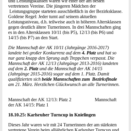
und Leistungsklassen waren wir einer der am besten
vertretenen Vereine. Die jüngeren Mädchen der
Leistungsgruppe starteten ausschließlich in der Bezirksklasse.
Goldene Regel: Jeder turnt auf seinem aktuellen
Leistungsniveau, d.h. teilweise auch in höheren Altersklassen
gegen deutlich ältere Turnerinnen. In drei Mannschaften ging
es in den Altersklassen 10/11 (bis P5), 12/13 (bis P6) und
14/15 (bis P7) an den Start.
Die Mannschaft der AK 10/11 (Jahrgänge 2016-2017)
landete bei großer Konkurrenz auf dem
4. Platz
und hat so
nur ganz knapp den Sprung aufs Treppchen verpasst. Die
Mannschaft der AK 12/13 (Jahrgänge 2013-2016) landeten
auf dem
2. Platz
und die Mannschaft der AK 14/15
(Jahrgänge 2015-2016) sogar auf dem 1. Platz. Damit
qualifizierten sich
beide Mannschaften zum Bezirksfinale
am 21. März. Herzlichen Glückwunsch an alle Turnerinnen.
Mannschaft der AK 12/13: Platz 2 Mannschaft
der AK 14/15: Platz 1
18.10.25: Karlsruher Turncup in Knielingen
Dieses Jahr waren wir mit 24 Turnerinnen der am stärksten
vertretene Verein beim alljährlichen Karlsruher Turncup und