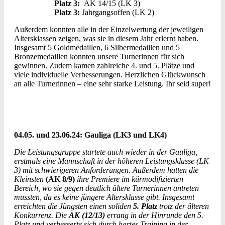
Platz 3:
AK 14/15 (LK 3)
Platz 3:
Jahrgangsoffen (LK 2)
Außerdem konnten alle in der Einzelwertung der jeweiligen
Altersklassen zeigen, was sie in diesem Jahr erlernt haben.
Insgesamt 5 Goldmedaillen, 6 Silbermedaillen und 5
Bronzemedaillen konnten unsere Turnerinnen für sich
gewinnen. Zudem kamen zahlreiche 4. und 5. Plätze und
viele individuelle Verbesserungen. Herzlichen Glückwunsch
an alle Turnerinnen – eine sehr starke Leistung. Ihr seid super!
04.05. und 23.06.24: Gauliga (LK3 und LK4)
Die Leistungsgruppe startete auch wieder in der Gauliga,
erstmals eine Mannschaft in der höheren Leistungsklasse (LK
3) mit schwierigeren Anforderungen. Außerdem hatten die
Kleinsten
(AK 8/9)
ihre Premiere im kürmodifizierten
Bereich, wo sie gegen deutlich ältere Turnerinnen antreten
mussten, da es keine jüngere Altersklasse gibt. Insgesamt
erreichten die Jüngsten einen soliden
5. Platz
trotz der älteren
Konkurrenz.
Die
AK (12/13)
errang in der Hinrunde den 5.
Platz und verbesserte sich durch hartes Training in der