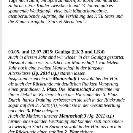
Tage nach Bühl, um Spaß zu haben, zu toben und natürlich
zu turnen. Für Kinder zwischen 6 und 14 Jahren gab es
spannende Wettkämpfe, viele tolle Mitmachangebote,
atemberaubende Auftritte, die Verleihung des KiTu-Stars und
die Kinderturngala „Stars & Sternchen“.
03.05. und 12.07.2025: Gauliga (LK 3 und LK4)
Auch in diesem Jahr sind wir wieder in der Gauliga gestartet.
Diesmal hatten wir zusätzlich zur Mannschaft 1 von letztem
Jahr noch eine zweiten Mannschaft in der jüngsten
Altersklasse
(Jg. 2014 u.j.)
starten lassen.
Insgesamt erreichte die
Mannschaft 1
sowohl bei der Hin-
als auch der Rückrunde mit deutlichen Punkten Vorsprung
einen grandiosen
1. Platz.
Die
Mannschaft 2
erreichte mit
ihrem Debüt im Kürbereich bei der Hinrunde den 5. Platz.
Durch hartes Training verbesserten sie sich in der Rückrunde
sogar auf den 2. Platz (!!), womit sie in der Gesamtwertung
noch den
3. Platz
belegten.
Auch die Mittleren unserer
Mannschaft 3
(Jg. 2011 u.j.)
turnten einen soliden Wettkampf und konnten sich trotz einem
schwierigen Start am Sprung sowohl in der Hin- als auch in
der Rückrunde einen stabilen
2. Platz
sichern.