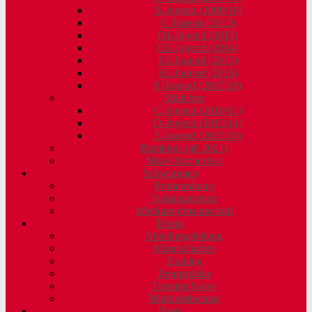
B-Jugend (2009/10)
C-Jugend (2012)
D1-Jugend (2013)
D2-Jugend (2014)
E1-Jugend (2015)
E2-Jugend (2016)
F-Jugend (2017/18)
Mädchen
C-Jugend (2010/11)
D-Jugend (2013/14)
E-Jugend (2015/16)
Bambinis (ab 2021)
Mai-/Oktoberfest
Schwimmen
Probetraining
Trainingszeiten
Wettkampfmannschaft
Tennis
Abteilungsleitung
Mannschaften
Training
Tennisplätze
Termine/News
Mitgliedsbeitrag
Darts