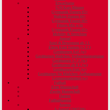
Erwachsene
Ü70 Kurs Männer
Gymnastik Damen 65+
Walking Damen 60+
Gymnastik Frauen 60+
Fitness Mix w/m
Gymnastik Frauen 65+
Mobility & Stretching
Jugend
Spiel & Bewegung ab 3 J.
Eltern Kind Turnen (1-3 J.)
Gerätturnen Anf. (w)
Gerätturnen Mädchen: Vorbereitungsgruppe
Gerätturnen 5-7 J. (w)
Gerätturnen ab 8 J. (w)
Gerätturnen Fort. (w)
Gerätturnen für Mädchen: Aufbaugruppe
Leistungsorientiert (w)
Fußball
Erste Mannschaft
Zweite Mannschaft
Damen
Fußballjugend
Jungen
A-Jugend (2007/08)