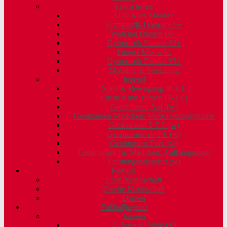
Erwachsene
Ü70 Kurs Männer
Gymnastik Damen 65+
Walking Damen 60+
Gymnastik Frauen 60+
Fitness Mix w/m
Gymnastik Frauen 65+
Mobility & Stretching
Jugend
Spiel & Bewegung ab 3 J.
Eltern Kind Turnen (1-3 J.)
Gerätturnen Anf. (w)
Gerätturnen Mädchen: Vorbereitungsgruppe
Gerätturnen 5-7 J. (w)
Gerätturnen ab 8 J. (w)
Gerätturnen Fort. (w)
Gerätturnen für Mädchen: Aufbaugruppe
Leistungsorientiert (w)
Fußball
Erste Mannschaft
Zweite Mannschaft
Damen
Fußballjugend
Jungen
A-Jugend (2008/09)