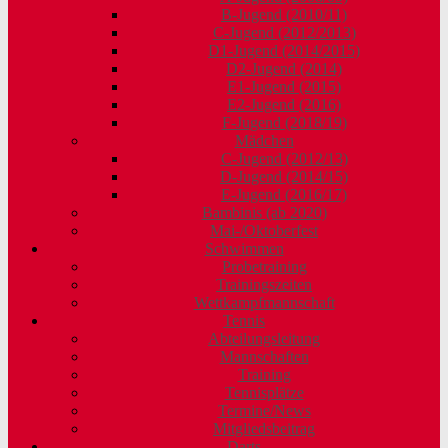
B-Jugend (2010/11)
C-Jugend (2012/2013)
D1-Jugend (2014/2015)
D2-Jugend (2014)
E1-Jugend (2015)
E2-Jugend (2016)
F-Jugend (2018/19)
Mädchen
C-Jugend (2012/13)
D-Jugend (2014/15)
E-Jugend (2016/17)
Bambinis (ab 2020)
Mai-/Oktoberfest
Schwimmen
Probetraining
Trainingszeiten
Wettkampfmannschaft
Tennis
Abteilungsleitung
Mannschaften
Training
Tennisplätze
Termine/News
Mitgliedsbeitrag
Darts