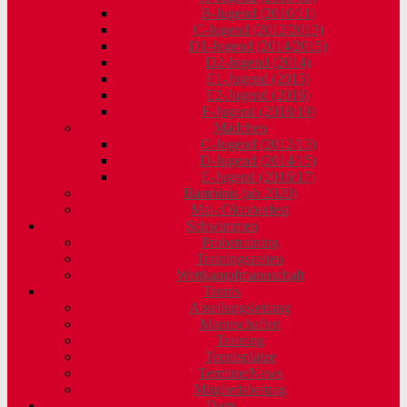
B-Jugend (2010/11)
C-Jugend (2012/2013)
D1-Jugend (2014/2015)
D2-Jugend (2014)
E1-Jugend (2015)
E2-Jugend (2016)
F-Jugend (2018/19)
Mädchen
C-Jugend (2012/13)
D-Jugend (2014/15)
E-Jugend (2016/17)
Bambinis (ab 2020)
Mai-/Oktoberfest
Schwimmen
Probetraining
Trainingszeiten
Wettkampfmannschaft
Tennis
Abteilungsleitung
Mannschaften
Training
Tennisplätze
Termine/News
Mitgliedsbeitrag
Darts