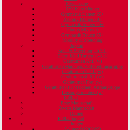
Erwachsene
Ü70 Kurs Männer
Gymnastik Damen 65+
Walking Damen 60+
Gymnastik Frauen 60+
Fitness Mix w/m
Gymnastik Frauen 65+
Mobility & Stretching
Jugend
Spiel & Bewegung ab 3 J.
Eltern Kind Turnen (1-3 J.)
Gerätturnen Anf. (w)
Gerätturnen Mädchen: Vorbereitungsgruppe
Gerätturnen 5-7 J. (w)
Gerätturnen ab 8 J. (w)
Gerätturnen Fort. (w)
Gerätturnen für Mädchen: Aufbaugruppe
Leistungsorientiert (w)
Fußball
Erste Mannschaft
Zweite Mannschaft
Damen
Fußballjugend
Jungen
A-Jugend (2008/09)