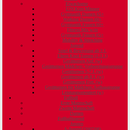
Erwachsene
Ü70 Kurs Männer
Gymnastik Damen 65+
Walking Damen 60+
Gymnastik Frauen 60+
Fitness Mix w/m
Gymnastik Frauen 65+
Mobility & Stretching
Jugend
Spiel & Bewegung ab 3 J.
Eltern Kind Turnen (1-3 J.)
Gerätturnen Anf. (w)
Gerätturnen Mädchen: Vorbereitungsgruppe
Gerätturnen 5-7 J. (w)
Gerätturnen ab 8 J. (w)
Gerätturnen Fort. (w)
Gerätturnen für Mädchen: Aufbaugruppe
Leistungsorientiert (w)
Fußball
Erste Mannschaft
Zweite Mannschaft
Damen
Fußballjugend
Jungen
A-Jugend (2007/08)