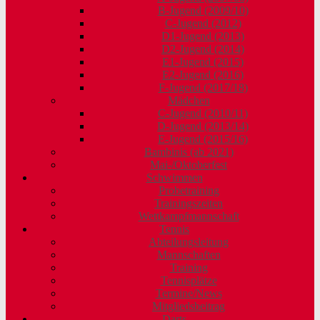
B-Jugend (2009/10)
C-Jugend (2012)
D1-Jugend (2013)
D2-Jugend (2014)
E1-Jugend (2015)
E2-Jugend (2016)
F-Jugend (2017/18)
Mädchen
C-Jugend (2010/11)
D-Jugend (2013/14)
E-Jugend (2015/16)
Bambinis (ab 2021)
Mai-/Oktoberfest
Schwimmen
Probetraining
Trainingszeiten
Wettkampfmannschaft
Tennis
Abteilungsleitung
Mannschaften
Training
Tennisplätze
Termine/News
Mitgliedsbeitrag
Darts