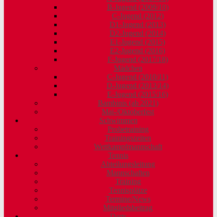
B-Jugend (2009/10)
C-Jugend (2012)
D1-Jugend (2013)
D2-Jugend (2014)
E1-Jugend (2015)
E2-Jugend (2016)
F-Jugend (2017/18)
Mädchen
C-Jugend (2010/11)
D-Jugend (2013/14)
E-Jugend (2015/16)
Bambinis (ab 2021)
Mai-/Oktoberfest
Schwimmen
Probetraining
Trainingszeiten
Wettkampfmannschaft
Tennis
Abteilungsleitung
Mannschaften
Training
Tennisplätze
Termine/News
Mitgliedsbeitrag
Darts