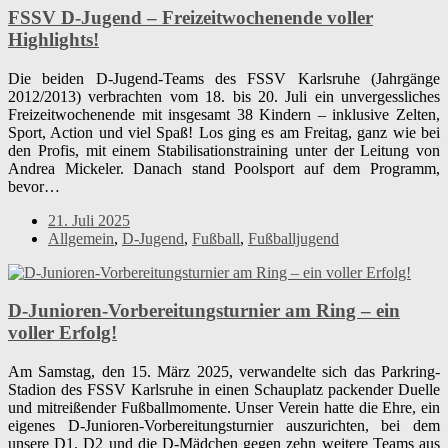
FSSV D-Jugend – Freizeitwochenende voller
Highlights!
Die beiden D-Jugend-Teams des FSSV Karlsruhe (Jahrgänge
2012/2013) verbrachten vom 18. bis 20. Juli ein unvergessliches
Freizeitwochenende mit insgesamt 38 Kindern – inklusive Zelten,
Sport, Action und viel Spaß! Los ging es am Freitag, ganz wie bei
den Profis, mit einem Stabilisationstraining unter der Leitung von
Andrea Mickeler. Danach stand Poolsport auf dem Programm,
bevor…
21. Juli 2025
Allgemein
,
D-Jugend
,
Fußball
,
Fußballjugend
D-Junioren-Vorbereitungsturnier am Ring – ein
voller Erfolg!
Am Samstag, den 15. März 2025, verwandelte sich das Parkring-
Stadion des FSSV Karlsruhe in einen Schauplatz packender Duelle
und mitreißender Fußballmomente. Unser Verein hatte die Ehre, ein
eigenes D-Junioren-Vorbereitungsturnier auszurichten, bei dem
unsere D1, D2 und die D-Mädchen gegen zehn weitere Teams aus