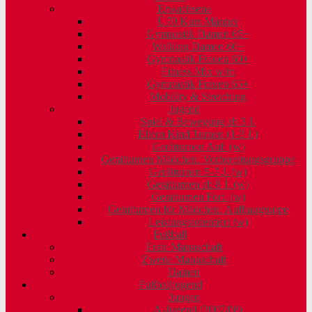
Erwachsene
Ü70 Kurs Männer
Gymnastik Damen 65+
Walking Damen 60+
Gymnastik Frauen 60+
Fitness Mix w/m
Gymnastik Frauen 65+
Mobility & Stretching
Jugend
Spiel & Bewegung ab 3 J.
Eltern Kind Turnen (1-3 J.)
Gerätturnen Anf. (w)
Gerätturnen Mädchen: Vorbereitungsgruppe
Gerätturnen 5-7 J. (w)
Gerätturnen ab 8 J. (w)
Gerätturnen Fort. (w)
Gerätturnen für Mädchen: Aufbaugruppe
Leistungsorientiert (w)
Fußball
Erste Mannschaft
Zweite Mannschaft
Damen
Fußballjugend
Jungen
A-Jugend (2007/08)