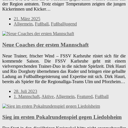
der Region antraten. Trotz eisiger Temperaturen zeigten die jungen
Kickerinnen und Kicker…
21. März 2025
Allgemein
,
Fußball
,
Fußballjugend
Neue Coaches der ersten Mannschaft
Neue Trainer, frischer Wind – FSSV Karlsruhe rüstet sich für die
kommende Saison. Die FSSV Karlsruhe geht mit einem
vielversprechenden Trainer-Duo in die nächste Spielzeit. Dirk Hauri
und Rio Dorghoty übernehmen das Ruder und bringen eine geballte
Ladung an Fußballbegeisterung und Expertise mit sich. Dirk Hauri,
bereits als Spieler für die Regionalliga-Teams Ulm und Pforzheim…
28. Juli 2023
1. Mannschaft
,
Aktive
,
Allgemein
,
Featured
,
Fußball
Sieg im ersten Pokalrundenspiel gegen Liedolsheim