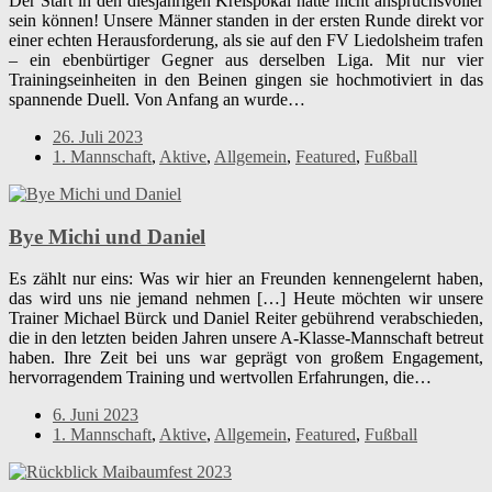
Der Start in den diesjährigen Kreispokal hätte nicht anspruchsvoller
sein können! Unsere Männer standen in der ersten Runde direkt vor
einer echten Herausforderung, als sie auf den FV Liedolsheim trafen
– ein ebenbürtiger Gegner aus derselben Liga. Mit nur vier
Trainingseinheiten in den Beinen gingen sie hochmotiviert in das
spannende Duell. Von Anfang an wurde…
26. Juli 2023
1. Mannschaft
,
Aktive
,
Allgemein
,
Featured
,
Fußball
Bye Michi und Daniel
Es zählt nur eins: Was wir hier an Freunden kennengelernt haben,
das wird uns nie jemand nehmen […] Heute möchten wir unsere
Trainer Michael Bürck und Daniel Reiter gebührend verabschieden,
die in den letzten beiden Jahren unsere A-Klasse-Mannschaft betreut
haben. Ihre Zeit bei uns war geprägt von großem Engagement,
hervorragendem Training und wertvollen Erfahrungen, die…
6. Juni 2023
1. Mannschaft
,
Aktive
,
Allgemein
,
Featured
,
Fußball