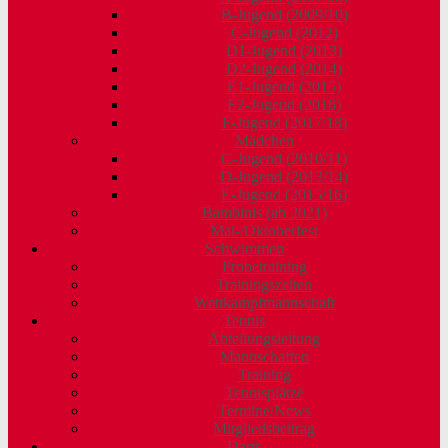
B-Jugend (2009/10)
C-Jugend (2012)
D1-Jugend (2013)
D2-Jugend (2014)
E1-Jugend (2015)
E2-Jugend (2016)
F-Jugend (2017/18)
Mädchen
C-Jugend (2010/11)
D-Jugend (2013/14)
E-Jugend (2015/16)
Bambinis (ab 2021)
Mai-/Oktoberfest
Schwimmen
Probetraining
Trainingszeiten
Wettkampfmannschaft
Tennis
Abteilungsleitung
Mannschaften
Training
Tennisplätze
Termine/News
Mitgliedsbeitrag
Darts