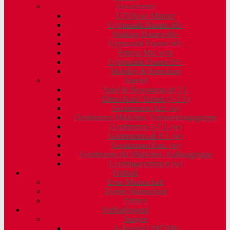
Erwachsene
Ü70 Kurs Männer
Gymnastik Damen 65+
Walking Damen 60+
Gymnastik Frauen 60+
Fitness Mix w/m
Gymnastik Frauen 65+
Mobility & Stretching
Jugend
Spiel & Bewegung ab 3 J.
Eltern Kind Turnen (1-3 J.)
Gerätturnen Anf. (w)
Gerätturnen Mädchen: Vorbereitungsgruppe
Gerätturnen 5-7 J. (w)
Gerätturnen ab 8 J. (w)
Gerätturnen Fort. (w)
Gerätturnen für Mädchen: Aufbaugruppe
Leistungsorientiert (w)
Fußball
Erste Mannschaft
Zweite Mannschaft
Damen
Fußballjugend
Jungen
A-Jugend (2007/08)