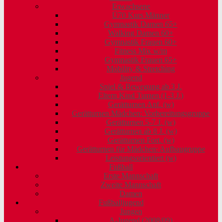
Erwachsene
Ü70 Kurs Männer
Gymnastik Damen 65+
Walking Damen 60+
Gymnastik Frauen 60+
Fitness Mix w/m
Gymnastik Frauen 65+
Mobility & Stretching
Jugend
Spiel & Bewegung ab 3 J.
Eltern Kind Turnen (1-3 J.)
Gerätturnen Anf. (w)
Gerätturnen Mädchen: Vorbereitungsgruppe
Gerätturnen 5-7 J. (w)
Gerätturnen ab 8 J. (w)
Gerätturnen Fort. (w)
Gerätturnen für Mädchen: Aufbaugruppe
Leistungsorientiert (w)
Fußball
Erste Mannschaft
Zweite Mannschaft
Damen
Fußballjugend
Jungen
A-Jugend (2008/09)