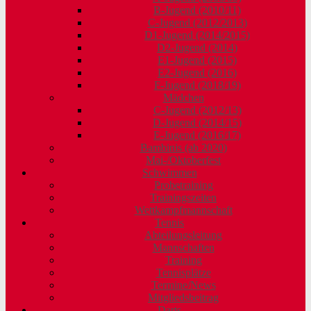
B-Jugend (2010/11)
C-Jugend (2012/2013)
D1-Jugend (2014/2015)
D2-Jugend (2014)
E1-Jugend (2015)
E2-Jugend (2016)
F-Jugend (2018/19)
Mädchen
C-Jugend (2012/13)
D-Jugend (2014/15)
E-Jugend (2016/17)
Bambinis (ab 2020)
Mai-/Oktoberfest
Schwimmen
Probetraining
Trainingszeiten
Wettkampfmannschaft
Tennis
Abteilungsleitung
Mannschaften
Training
Tennisplätze
Termine/News
Mitgliedsbeitrag
Darts