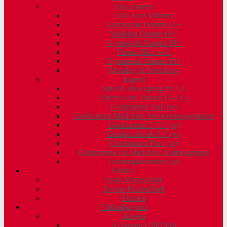
Erwachsene
Ü70 Kurs Männer
Gymnastik Damen 65+
Walking Damen 60+
Gymnastik Frauen 60+
Fitness Mix w/m
Gymnastik Frauen 65+
Mobility & Stretching
Jugend
Spiel & Bewegung ab 3 J.
Eltern Kind Turnen (1-3 J.)
Gerätturnen Anf. (w)
Gerätturnen Mädchen: Vorbereitungsgruppe
Gerätturnen 5-7 J. (w)
Gerätturnen ab 8 J. (w)
Gerätturnen Fort. (w)
Gerätturnen für Mädchen: Aufbaugruppe
Leistungsorientiert (w)
Fußball
Erste Mannschaft
Zweite Mannschaft
Damen
Fußballjugend
Jungen
A-Jugend (2007/08)