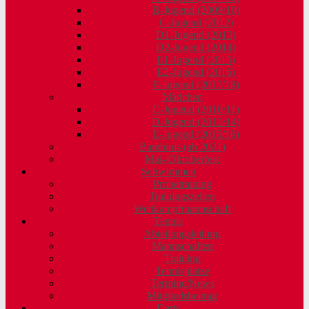
B-Jugend (2009/10)
C-Jugend (2012)
D1-Jugend (2013)
D2-Jugend (2014)
E1-Jugend (2015)
E2-Jugend (2016)
F-Jugend (2017/18)
Mädchen
C-Jugend (2010/11)
D-Jugend (2013/14)
E-Jugend (2015/16)
Bambinis (ab 2021)
Mai-/Oktoberfest
Schwimmen
Probetraining
Trainingszeiten
Wettkampfmannschaft
Tennis
Abteilungsleitung
Mannschaften
Training
Tennisplätze
Termine/News
Mitgliedsbeitrag
Darts