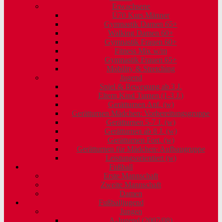
Erwachsene
Ü70 Kurs Männer
Gymnastik Damen 65+
Walking Damen 60+
Gymnastik Frauen 60+
Fitness Mix w/m
Gymnastik Frauen 65+
Mobility & Stretching
Jugend
Spiel & Bewegung ab 3 J.
Eltern Kind Turnen (1-3 J.)
Gerätturnen Anf. (w)
Gerätturnen Mädchen: Vorbereitungsgruppe
Gerätturnen 5-7 J. (w)
Gerätturnen ab 8 J. (w)
Gerätturnen Fort. (w)
Gerätturnen für Mädchen: Aufbaugruppe
Leistungsorientiert (w)
Fußball
Erste Mannschaft
Zweite Mannschaft
Damen
Fußballjugend
Jungen
A-Jugend (2007/08)