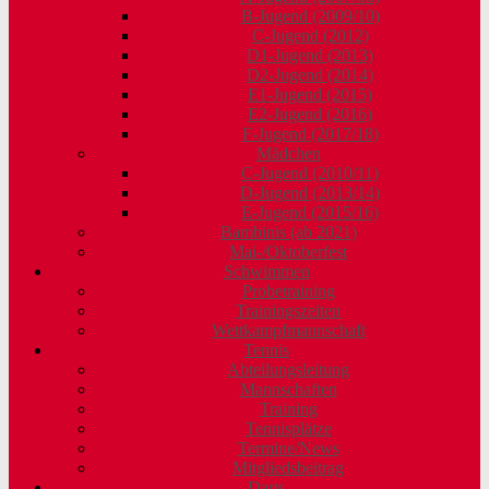
B-Jugend (2009/10)
C-Jugend (2012)
D1-Jugend (2013)
D2-Jugend (2014)
E1-Jugend (2015)
E2-Jugend (2016)
F-Jugend (2017/18)
Mädchen
C-Jugend (2010/11)
D-Jugend (2013/14)
E-Jugend (2015/16)
Bambinis (ab 2021)
Mai-/Oktoberfest
Schwimmen
Probetraining
Trainingszeiten
Wettkampfmannschaft
Tennis
Abteilungsleitung
Mannschaften
Training
Tennisplätze
Termine/News
Mitgliedsbeitrag
Darts