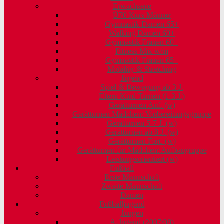
Erwachsene
Ü70 Kurs Männer
Gymnastik Damen 65+
Walking Damen 60+
Gymnastik Frauen 60+
Fitness Mix w/m
Gymnastik Frauen 65+
Mobility & Stretching
Jugend
Spiel & Bewegung ab 3 J.
Eltern Kind Turnen (1-3 J.)
Gerätturnen Anf. (w)
Gerätturnen Mädchen: Vorbereitungsgruppe
Gerätturnen 5-7 J. (w)
Gerätturnen ab 8 J. (w)
Gerätturnen Fort. (w)
Gerätturnen für Mädchen: Aufbaugruppe
Leistungsorientiert (w)
Fußball
Erste Mannschaft
Zweite Mannschaft
Damen
Fußballjugend
Jungen
A-Jugend (2007/08)