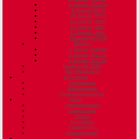
B-Jugend (2009/10)
C-Jugend (2012)
D1-Jugend (2013)
D2-Jugend (2014)
E1-Jugend (2015)
E2-Jugend (2016)
F-Jugend (2017/18)
Mädchen
C-Jugend (2010/11)
D-Jugend (2013/14)
E-Jugend (2015/16)
Bambinis (ab 2021)
Mai-/Oktoberfest
Schwimmen
Probetraining
Trainingszeiten
Wettkampfmannschaft
Tennis
Abteilungsleitung
Mannschaften
Training
Tennisplätze
Termine/News
Mitgliedsbeitrag
Darts