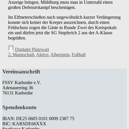
Anzeige bringen, Mühlburg muss man in Unterzahl einen
großen Defensivkampf bescheinigen.
Im Elfmeterschießen nach ungewöhnlich kurzer Verlängerung
konnte sich keiner der Keeper auszeichnen, durch einen
Fehlschuss zogen die Gäste in Runde Zwei des Kreispokals
ein und dürfen jetzt die SG Stupferich 2 aus der A-Klasse
begrüßen.
Digitaler Platzwart
2. Mannschaft
,
Aktive
,
Allgemein
,
Fußball
Vereinsanschrift
FSSV Karlsruhe e.V.
Adenauerring 36
76131 Karlsruhe
Spendenkonto
IBAN: DE25 6605 0101 0009 2387 75
BIC: KARSDE66XXX
Sparkasse Karlsruhe