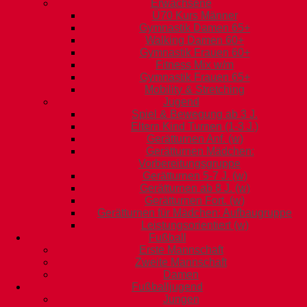
Erwachsene
Ü70 Kurs Männer
Gymnastik Damen 65+
Walking Damen 60+
Gymnastik Frauen 60+
Fitness Mix w/m
Gymnastik Frauen 65+
Mobility & Stretching
Jugend
Spiel & Bewegung ab 3 J.
Eltern Kind Turnen (1-3 J.)
Gerätturnen Anf. (w)
Gerätturnen Mädchen:
Vorbereitungsgruppe
Gerätturnen 5-7 J. (w)
Gerätturnen ab 8 J. (w)
Gerätturnen Fort. (w)
Gerätturnen für Mädchen: Aufbaugruppe
Leistungsorientiert (w)
Fußball
Erste Mannschaft
Zweite Mannschaft
Damen
Fußballjugend
Jungen