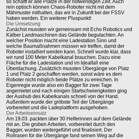
so schafft er alle Plätze in der notwendigen Zeit. Auch
rein optisch können Chaos-Roboter nicht mit dem
Mähmuster mithalten, das wir in Zukunft bei der FSSV
haben werden. Ein weiterer Pluspunkt!
Die Umsetzung
Zunächst mussten wir gemeinsam mit Echo Robotics und
Kälber Landmaschinen das Gelände begutachten. An
welcher Position macht eine Ladestation Sinn und
welche Baumaßnahmen müssen wir treffen, damit der
Roboter installiert werden kann. Schnell wurde klar, dass
wir rund 100 Meter Kabelkanal brauchen. Dazu eine
Fläche für die Ladestation und im Idealfall eine
Überdachung. Zusätzlich mussten Übergänge von Platz
1 und Platz 2 geschaffen werden, sonst wäre es dem
Roboter nicht möglich beide Plätze zu erreichen. In
Eigenregie wurde also ein Bagger für zwei Tage
angemietet und nach einigen Startschwierigkeiten ging
der Aushub des Kabelkanals schnell von der Hand.
Außerdem wurde der gröbste Teil der Übergänge
vorbereitet und die Ladeplattform ausgehoben.
Der Arbeitseinsatz
Am 19.03. packten über 30 Helferinnen auf dem Gelände
mit an. Die groben Arbeiten, vorbereitet durch den
Bagger, wurden weitergeführt und finalisiert. Der
Rollrasen für die Übergänge fand seinen Weg auf die