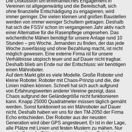
Die Diskussion um ehrenamtliches Engagement in
Vereinen ist allgegenwärtig und die Bereitschaft, sich
ohne finanzielle Entschädigung zu engagieren, wird
immer geringer. Die vielen kleinen und großen Baustellen
werden von immer weniger Schultern getragen. Deshalb
hat sich die FSSV schon im vergangenen Jahr aktiv nach
einer Alternative für die Rasenpflege umgesehen. Das
wöchentliche Mähen benötigt für unsere Anlage rund 10
Stunden – pro Woche. Jemanden zu finden, der das jede
Woche zuverlässig und ohne Bezahlung macht, ist nicht
möglich gewesen. Eine externe Firma ist für unsere
Verhältnisse utopisch teuer und auf Dauer nicht tragbar.
Deshalb blieb am Ende nur der Entschluss: wir benötigen
einen Mähroboter.
Auf dem Markt gibt es viele Modelle. Große Roboter und
kleine Roboter. Roboter mit Chaos-Prinzip und die, die
Linien mähen können. Schnell hat sich auch aufgrund
von Erfahrungswerten anderer Vereine gezeigt, dass
Chaos aufgrund der Geländegröße nicht funktionieren
kann. Knapp 25000 Quadratmeter müssen täglich gemäht
werden. Sonst funktioniert so ein Mähroboter auf Dauer
nicht. Deshalb haben wir uns für den TM-2050 der Firma
Echo entschieden. Der Roboter aus der neusten
Generation wird über GPS angesteuert. Er ist in der Lage,
alle Plätze mit Linien und festen Mustern zu mähen. Nur