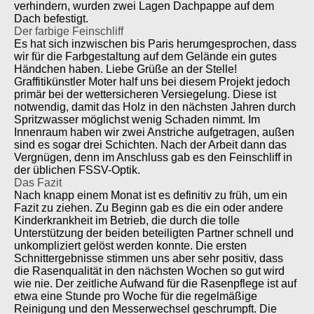
verhindern, wurden zwei Lagen Dachpappe auf dem
Dach befestigt.
Der farbige Feinschliff
Es hat sich inzwischen bis Paris herumgesprochen, dass
wir für die Farbgestaltung auf dem Gelände ein gutes
Händchen haben. Liebe Grüße an der Stelle!
Graffitikünstler Moter half uns bei diesem Projekt jedoch
primär bei der wettersicheren Versiegelung. Diese ist
notwendig, damit das Holz in den nächsten Jahren durch
Spritzwasser möglichst wenig Schaden nimmt. Im
Innenraum haben wir zwei Anstriche aufgetragen, außen
sind es sogar drei Schichten. Nach der Arbeit dann das
Vergnügen, denn im Anschluss gab es den Feinschliff in
der üblichen FSSV-Optik.
Das Fazit
Nach knapp einem Monat ist es definitiv zu früh, um ein
Fazit zu ziehen. Zu Beginn gab es die ein oder andere
Kinderkrankheit im Betrieb, die durch die tolle
Unterstützung der beiden beteiligten Partner schnell und
unkompliziert gelöst werden konnte. Die ersten
Schnittergebnisse stimmen uns aber sehr positiv, dass
die Rasenqualität in den nächsten Wochen so gut wird
wie nie. Der zeitliche Aufwand für die Rasenpflege ist auf
etwa eine Stunde pro Woche für die regelmäßige
Reinigung und den Messerwechsel geschrumpft. Die