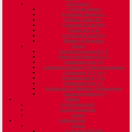
Erwachsene
Ü70 Kurs Männer
Gymnastik Damen 65+
Walking Damen 60+
Gymnastik Frauen 60+
Fitness Mix w/m
Gymnastik Frauen 65+
Mobility & Stretching
Jugend
Spiel & Bewegung ab 3 J.
Eltern Kind Turnen (1-3 J.)
Gerätturnen Anf. (w)
Gerätturnen Mädchen: Vorbereitungsgruppe
Gerätturnen 5-7 J. (w)
Gerätturnen ab 8 J. (w)
Gerätturnen Fort. (w)
Gerätturnen für Mädchen: Aufbaugruppe
Leistungsorientiert (w)
Fußball
Erste Mannschaft
Zweite Mannschaft
Damen
Fußballjugend
Jungen
A-Jugend (2007/08)