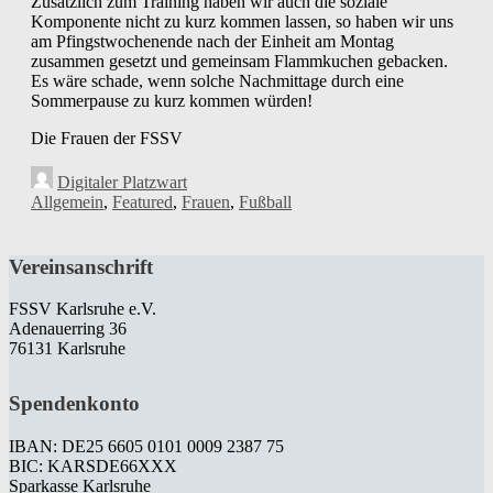
Zusätzlich zum Training haben wir auch die soziale
Komponente nicht zu kurz kommen lassen, so haben wir uns
am Pfingstwochenende nach der Einheit am Montag
zusammen gesetzt und gemeinsam Flammkuchen gebacken.
Es wäre schade, wenn solche Nachmittage durch eine
Sommerpause zu kurz kommen würden!
Die Frauen der FSSV
Digitaler Platzwart
Allgemein
,
Featured
,
Frauen
,
Fußball
Vereinsanschrift
FSSV Karlsruhe e.V.
Adenauerring 36
76131 Karlsruhe
Spendenkonto
IBAN: DE25 6605 0101 0009 2387 75
BIC: KARSDE66XXX
Sparkasse Karlsruhe