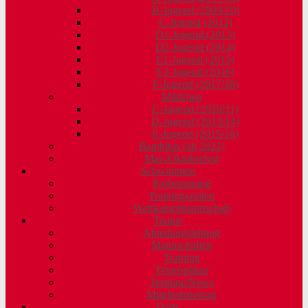
B-Jugend (2009/10)
C-Jugend (2012)
D1-Jugend (2013)
D2-Jugend (2014)
E1-Jugend (2015)
E2-Jugend (2016)
F-Jugend (2017/18)
Mädchen
C-Jugend (2010/11)
D-Jugend (2013/14)
E-Jugend (2015/16)
Bambinis (ab 2021)
Mai-/Oktoberfest
Schwimmen
Probetraining
Trainingszeiten
Wettkampfmannschaft
Tennis
Abteilungsleitung
Mannschaften
Training
Tennisplätze
Termine/News
Mitgliedsbeitrag
Darts