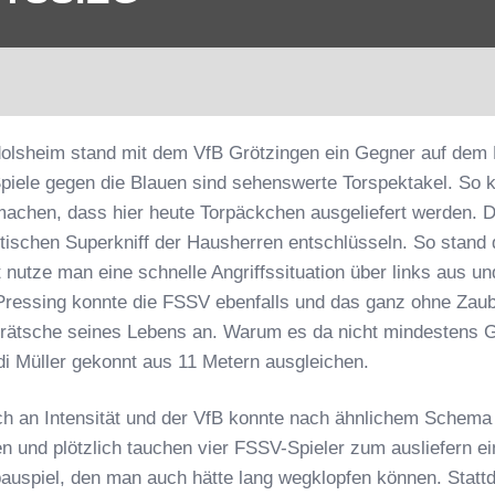
olsheim stand mit dem VfB Grötzingen ein Gegner auf dem P
Spiele gegen die Blauen sind sehenswerte Torspektakel. So
chen, dass hier heute Torpäckchen ausgeliefert werden. Da
tischen Superkniff der Hausherren entschlüsseln. So stand 
t nutze man eine schnelle Angriffssituation über links aus
. Pressing konnte die FSSV ebenfalls und das ganz ohne Zaub
Grätsche seines Lebens an. Warum es da nicht mindestens Ge
di Müller gekonnt aus 11 Metern ausgleichen.
h an Intensität und der VfB konnte nach ähnlichem Schema 
en und plötzlich tauchen vier FSSV-Spieler zum ausliefern 
bauspiel, den man auch hätte lang wegklopfen können. Statt