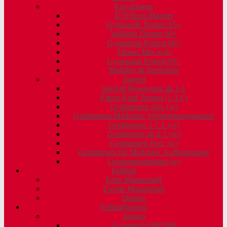
Erwachsene
Ü70 Kurs Männer
Gymnastik Damen 65+
Walking Damen 60+
Gymnastik Frauen 60+
Fitness Mix w/m
Gymnastik Frauen 65+
Mobility & Stretching
Jugend
Spiel & Bewegung ab 3 J.
Eltern Kind Turnen (1-3 J.)
Gerätturnen Anf. (w)
Gerätturnen Mädchen: Vorbereitungsgruppe
Gerätturnen 5-7 J. (w)
Gerätturnen ab 8 J. (w)
Gerätturnen Fort. (w)
Gerätturnen für Mädchen: Aufbaugruppe
Leistungsorientiert (w)
Fußball
Erste Mannschaft
Zweite Mannschaft
Damen
Fußballjugend
Jungen
A-Jugend (2007/08)