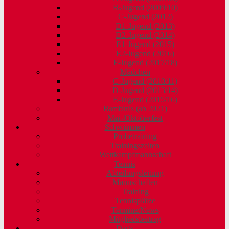
B-Jugend (2009/10)
C-Jugend (2012)
D1-Jugend (2013)
D2-Jugend (2014)
E1-Jugend (2015)
E2-Jugend (2016)
F-Jugend (2017/18)
Mädchen
C-Jugend (2010/11)
D-Jugend (2013/14)
E-Jugend (2015/16)
Bambinis (ab 2021)
Mai-/Oktoberfest
Schwimmen
Probetraining
Trainingszeiten
Wettkampfmannschaft
Tennis
Abteilungsleitung
Mannschaften
Training
Tennisplätze
Termine/News
Mitgliedsbeitrag
Darts