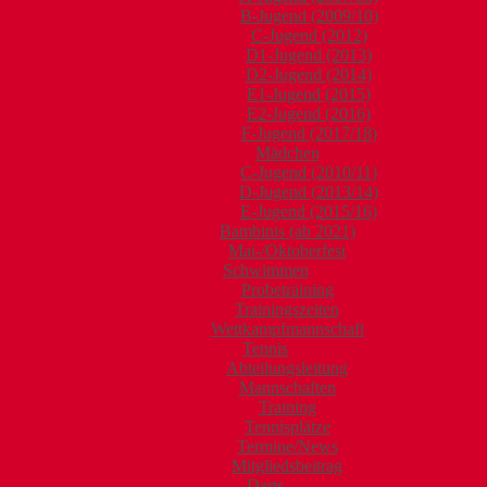
B-Jugend (2009/10)
C-Jugend (2012)
D1-Jugend (2013)
D2-Jugend (2014)
E1-Jugend (2015)
E2-Jugend (2016)
F-Jugend (2017/18)
Mädchen
C-Jugend (2010/11)
D-Jugend (2013/14)
E-Jugend (2015/16)
Bambinis (ab 2021)
Mai-/Oktoberfest
Schwimmen
Probetraining
Trainingszeiten
Wettkampfmannschaft
Tennis
Abteilungsleitung
Mannschaften
Training
Tennisplätze
Termine/News
Mitgliedsbeitrag
Darts