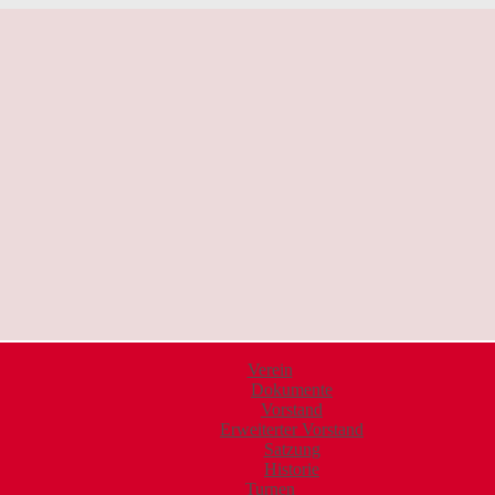
Verein
Dokumente
Vorstand
Erweiterter Vorstand
Satzung
Historie
Turnen