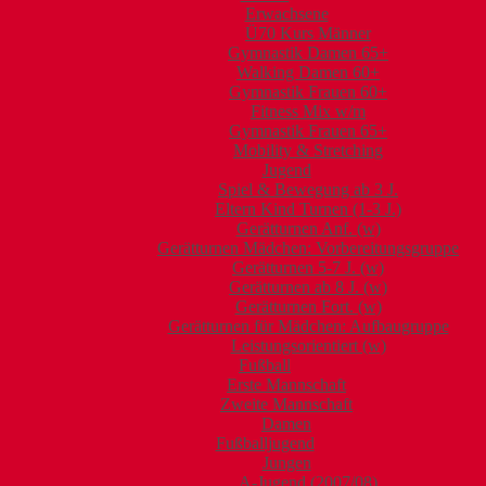
Erwachsene
Ü70 Kurs Männer
Gymnastik Damen 65+
Walking Damen 60+
Gymnastik Frauen 60+
Fitness Mix w/m
Gymnastik Frauen 65+
Mobility & Stretching
Jugend
Spiel & Bewegung ab 3 J.
Eltern Kind Turnen (1-3 J.)
Gerätturnen Anf. (w)
Gerätturnen Mädchen: Vorbereitungsgruppe
Gerätturnen 5-7 J. (w)
Gerätturnen ab 8 J. (w)
Gerätturnen Fort. (w)
Gerätturnen für Mädchen: Aufbaugruppe
Leistungsorientiert (w)
Fußball
Erste Mannschaft
Zweite Mannschaft
Damen
Fußballjugend
Jungen
A-Jugend (2007/08)