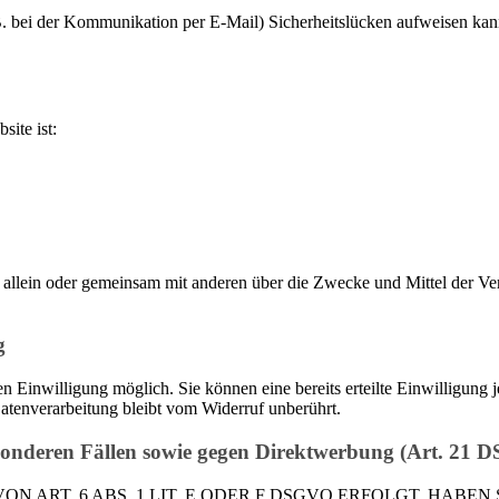
 B. bei der Kommunikation per E-Mail) Sicherheitslücken aufweisen kan
site ist:
, die allein oder gemeinsam mit anderen über die Zwecke und Mittel de
g
 Einwilligung möglich. Sie können eine bereits erteilte Einwilligung j
atenverarbeitung bleibt vom Widerruf unberührt.
sonderen Fällen sowie gegen Direktwerbung (Art. 21
RT. 6 ABS. 1 LIT. E ODER F DSGVO ERFOLGT, HABEN S