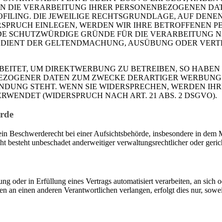
EN DIE VERARBEITUNG IHRER PERSONENBEZOGENEN DAT
OFILING. DIE JEWEILIGE RECHTSGRUNDLAGE, AUF DENE
RSPRUCH EINLEGEN, WERDEN WIR IHRE BETROFFENEN 
DE SCHUTZWÜRDIGE GRÜNDE FÜR DIE VERARBEITUNG NA
G DIENT DER GELTENDMACHUNG, AUSÜBUNG ODER VER
ITET, UM DIREKTWERBUNG ZU BETREIBEN, SO HABEN S
EZOGENER DATEN ZUM ZWECKE DERARTIGER WERBUNG EI
INDUNG STEHT. WENN SIE WIDERSPRECHEN, WERDEN I
ENDET (WIDERSPRUCH NACH ART. 21 ABS. 2 DSGVO).
örde
 Beschwerderecht bei einer Aufsichtsbehörde, insbesondere in dem Mit
 besteht unbeschadet anderweitiger verwaltungsrechtlicher oder gerich
ung oder in Erfüllung eines Vertrags automatisiert verarbeiten, an sich
n an einen anderen Verantwortlichen verlangen, erfolgt dies nur, sowei