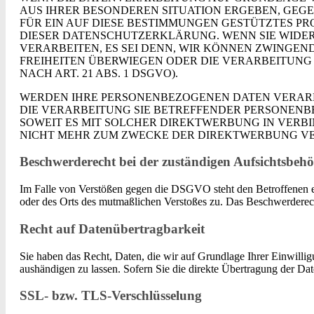
AUS IHRER BESONDEREN SITUATION ERGEBEN, GEG
FÜR EIN AUF DIESE BESTIMMUNGEN GESTÜTZTES PR
DIESER DATENSCHUTZERKLÄRUNG. WENN SIE WIDE
VERARBEITEN, ES SEI DENN, WIR KÖNNEN ZWINGEN
FREIHEITEN ÜBERWIEGEN ODER DIE VERARBEITUN
NACH ART. 21 ABS. 1 DSGVO).
WERDEN IHRE PERSONENBEZOGENEN DATEN VERARBE
DIE VERARBEITUNG SIE BETREFFENDER PERSONENB
SOWEIT ES MIT SOLCHER DIREKTWERBUNG IN VERB
NICHT MEHR ZUM ZWECKE DER DIREKTWERBUNG VERW
Beschwerderecht bei der zuständigen Aufsichtsbeh
Im Falle von Verstößen gegen die DSGVO steht den Betroffenen ein
oder des Orts des mutmaßlichen Verstoßes zu. Das Beschwerderecht
Recht auf Datenübertragbarkeit
Sie haben das Recht, Daten, die wir auf Grundlage Ihrer Einwillig
aushändigen zu lassen. Sofern Sie die direkte Übertragung der Date
SSL- bzw. TLS-Verschlüsselung