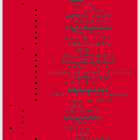
Erwachsene
Ü70 Kurs Männer
Gymnastik Damen 65+
Walking Damen 60+
Gymnastik Frauen 60+
Fitness Mix w/m
Gymnastik Frauen 65+
Mobility & Stretching
Jugend
Spiel & Bewegung ab 3 J.
Eltern Kind Turnen (1-3 J.)
Gerätturnen Anf. (w)
Gerätturnen Mädchen: Vorbereitungsgruppe
Gerätturnen 5-7 J. (w)
Gerätturnen ab 8 J. (w)
Gerätturnen Fort. (w)
Gerätturnen für Mädchen: Aufbaugruppe
Leistungsorientiert (w)
Fußball
Erste Mannschaft
Zweite Mannschaft
Damen
Fußballjugend
Jungen
A-Jugend (2008/09)