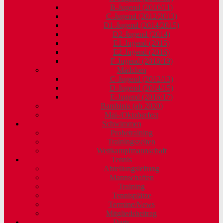
B-Jugend (2010/11)
C-Jugend (2012/2013)
D1-Jugend (2014/2015)
D2-Jugend (2014)
E1-Jugend (2015)
E2-Jugend (2016)
F-Jugend (2018/19)
Mädchen
C-Jugend (2012/13)
D-Jugend (2014/15)
E-Jugend (2016/17)
Bambinis (ab 2020)
Mai-/Oktoberfest
Schwimmen
Probetraining
Trainingszeiten
Wettkampfmannschaft
Tennis
Abteilungsleitung
Mannschaften
Training
Tennisplätze
Termine/News
Mitgliedsbeitrag
Darts