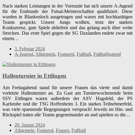
Nach starken Leistungen in der Vorrunde hat sich unsere A-Jugend
für die Endrunde der Futsal-Meisterschaften qualifiziert. Diese
wurden in Blankenloch ausgetragen und waren mit hochkarätigen
Teams gespickt. Unsere Jungs wollten, trotz der starken
Konkurrenz, gute Spiele abliefern und das gelang auch über weite
Strecken. Das erste Spiel gegen die SG Daxlanden endete zwar mit
einem…
3. Februar 2024
A-Jugend
,
Allgemein
,
Featured
,
Fußball
,
Fußballjugend
Hallenturnier in Ettlingen
Am Freitagabend stand für unsere Frauen das vierte und damit
vorletzte Hallenturnier an. Zu Gast am Turnierwochenende beim
SSV Ettlingen waren außerdem der ASV Hagsfeld, der PS
Karlsruhe und die TSG Hoffenheim 3. Ein starkes Teilnehmerfeld,
was viele spannende Begegnungen versprach! Jeweils im Hin- und
Rückspiel traten alle Teams gegeneinander an und spielten so die…
20. Januar 2024
Allgemein
,
Featured
,
Frauen
,
Fußball