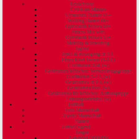
Erwachsene
Ü70 Kurs Männer
Gymnastik Damen 65+
Walking Damen 60+
Gymnastik Frauen 60+
Fitness Mix w/m
Gymnastik Frauen 65+
Mobility & Stretching
Jugend
Spiel & Bewegung ab 3 J.
Eltern Kind Turnen (1-3 J.)
Gerätturnen Anf. (w)
Gerätturnen Mädchen: Vorbereitungsgruppe
Gerätturnen 5-7 J. (w)
Gerätturnen ab 8 J. (w)
Gerätturnen Fort. (w)
Gerätturnen für Mädchen: Aufbaugruppe
Leistungsorientiert (w)
Fußball
Erste Mannschaft
Zweite Mannschaft
Damen
Fußballjugend
Jungen
A-Jugend (2008/09)