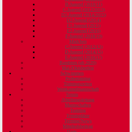
B-Jugend (2010/11)
C-Jugend (2012/2013)
D1-Jugend (2014/2015)
D2-Jugend (2014)
E1-Jugend (2015)
E2-Jugend (2016)
F-Jugend (2018/19)
Mädchen
C-Jugend (2012/13)
D-Jugend (2014/15)
E-Jugend (2016/17)
Bambinis (ab 2020)
Mai-/Oktoberfest
Schwimmen
Probetraining
Trainingszeiten
Wettkampfmannschaft
Tennis
Abteilungsleitung
Mannschaften
Training
Tennisplätze
Termine/News
Mitgliedsbeitrag
Darts